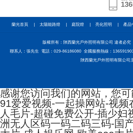
136
136
蘭光首頁
|
太陽能路燈
|
庭院燈
|
亮化照明
|
產品
版權所有：陜西蘭光戶外照明有限公司 違者必
聯系人：張先生 電話：029-86186080 全國服務熱線：136591
陜西蘭光戶外照明有限公司主
感谢您访问我们的网站，您可
91爱爱视频-一起操网站-视频
人毛片-超碰免费公开-插少妇
洲无人区码一码二码三码-国