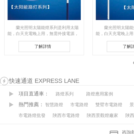
蘭光照明太陽能燈系列是利用太陽
蘭光照明太陽能
能，白天充電晚上用，無需外接電源，
能，白天充電晚上用
安全可靠，綠色節能。由于它環保、節
安全可靠，綠色節能
能、高效等無可比擬的優…
能、高效等無可比擬
了解詳情
了解
快速通道 EXPRESS LANE
項目直通車：
路燈系列
路燈應用案例
熱門推薦：
智慧路燈
市電路燈
雙臂市電路燈
景
市電路燈批發
陜西市電路燈
陜西景觀燈廠家
陜
咨詢