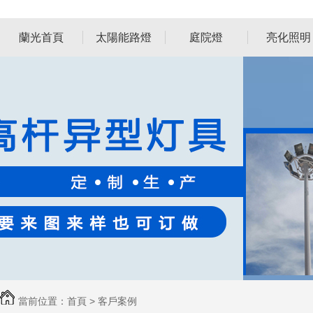
蘭光首頁
太陽能路燈
庭院燈
亮化照明
當前位置：
首頁
>
客戶案例