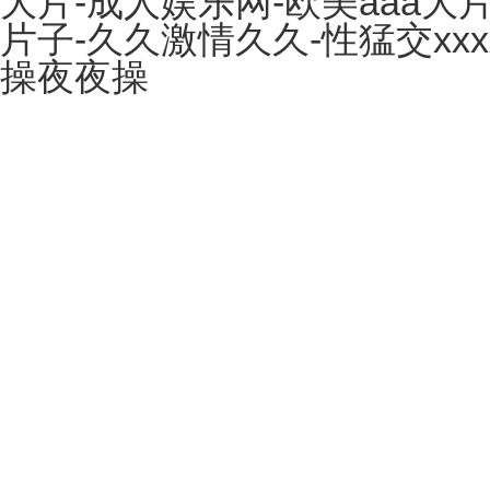
大片-成人娱乐网-欧美aaa大
片子-久久激情久久-性猛交xx
操夜夜操