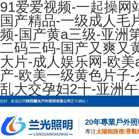
91爱爱视频-一起操网站
国产精品-一级成人毛
频-国产黄a三级-亚洲
二码三码-国产又爽又
大片-成人娱乐网-欧美
产-欧美一级黄色片子-
乱大交孕妇2十-亚洲
您好，歡迎訪問
陜西蘭光戶外照明有限公司
官方網站！
20年專業戶外
專注
太陽能路燈/景觀