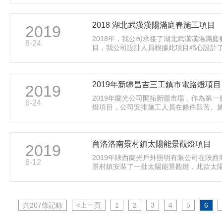
為主，設計樓體采用的是線條燈輪廓勾勒
的效果，達到……
2018 湖北武漢漢陽滿庭春施工項目
2019
2018年，我公司承接了湖北武漢漢陽滿庭
8-24
目，我公司設計人員根據此項目精心設計
的設計方案，施工人員根據設計方案嚴格
工，達到了預期的效果，燈光細致地勾勒
的肌理，人文特色……
2019年新疆昌吉三工鎮市電路燈項目
2019
2019年蘭光公司開拓新疆市場，作為第一
6-24
燈項目，公司安排施工人員在條件艱苦、
的情況下，克服重重困難，高標準、嚴要
成施工，在新疆市場打響了第一槍，……
商洛洛南景村鎮太陽能景觀燈項目
2019
2019年陜西蘭光戶外照明有限公司在陜西
6-12
景村鎮安裝了一批太陽能景觀燈，此款太
款式新穎，質量優，得到了當地村民的一
南縣景村鎮的村民生活環境因為此批太陽
安裝而得到了……
共207條記錄
<上一頁
1
2
3
4
5
6